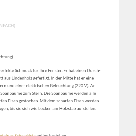
INFACH)
chtung)
per­fek­te Schmuck für Ihre Fens­ter. Er hat einen Durch­
 aus Lin­den­holz gefer­tigt. In der Mit­te hat er eine
rn und einer elek­tri­schen Beleuch­tung (220 V). An
e Span­bäu­me zum Stern. Die Span­bäu­me wer­den alle
­fen Eisen gesto­chen. Mit dem schar­fen Eisen wer­den
gen, bis sie sich wie Locken am Holz­stab auf­stel­len.
dolphs Schatz­kis­te
online bestel­len.