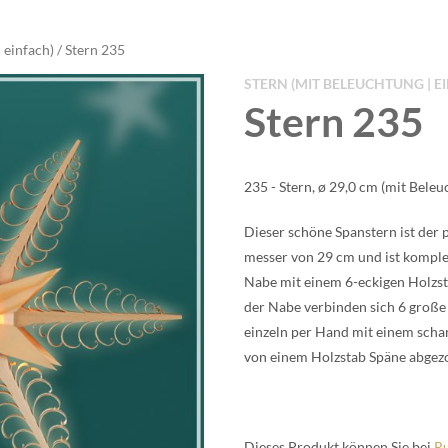
 einfach)
/ Stern 235
STERN (MIT BELEUCHTUNG | E
Stern 235
235 - Stern, ø 29,0 cm (mit Beleu
Die­ser schö­ne Spans­tern ist der 
mes­ser von 29 cm und ist kom­plett
Nabe mit einem 6-ecki­gen Holzste
der Nabe ver­bin­den sich 6 gro­ß
ein­zeln per Hand mit einem schar
von einem Holz­stab Spä­ne abge­zo­
Die­ses Pro­dukt kön­nen Sie bei
Ru