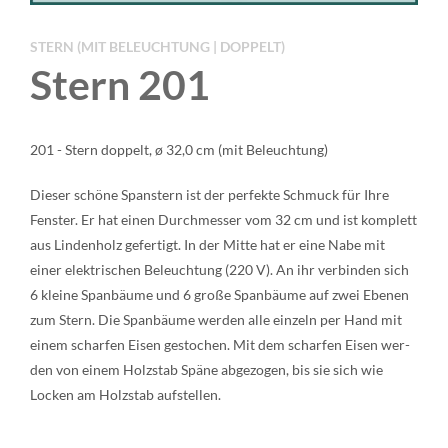
STERN (MIT BELEUCHTUNG | DOPPELT)
Stern 201
201 - Stern doppelt, ø 32,0 cm (mit Beleuchtung)
Die­ser schö­ne Spans­tern ist der per­fek­te Schmuck für Ihre
Fens­ter. Er hat einen Durch­mes­ser vom 32 cm und ist kom­plett
aus Lin­den­holz gefer­tigt. In der Mit­te hat er eine Nabe mit
einer elek­tri­schen Beleuch­tung (220 V). An ihr ver­bin­den sich
6 klei­ne Span­bäu­me und 6 gro­ße Span­bäu­me auf zwei Ebe­nen
zum Stern. Die Span­bäu­me wer­den alle ein­zeln per Hand mit
einem schar­fen Eisen gesto­chen. Mit dem schar­fen Eisen wer­
den von einem Holz­stab Spä­ne abge­zo­gen, bis sie sich wie
Locken am Holz­stab auf­stel­len.