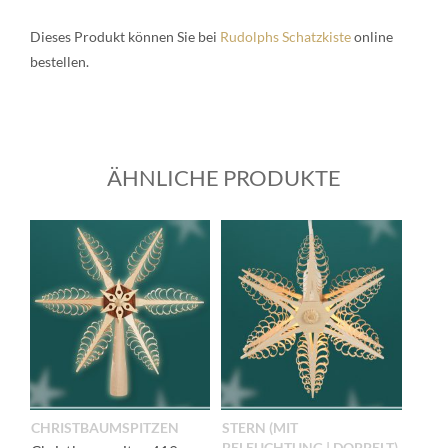
Die­ses Pro­dukt kön­nen Sie bei
Rudolphs Schatz­kis­te
online
bestel­len.
ÄHNLICHE PRODUKTE
CHRISTBAUMSPITZEN
STERN (MIT
BELEUCHTUNG | DOPPELT)