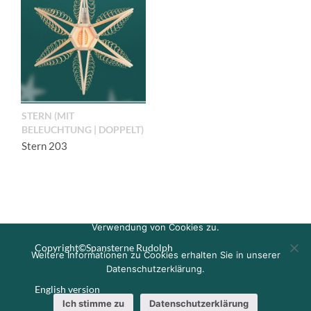
STERN (MIT
BELEUCHTUNG | DOPPELT)
Stern 203
Um unsere Webseite für Sie optimal zu gestalten und
fortlaufend verbessern zu können, verwenden wir Cookies.
Durch die weitere Nutzung der Webseite stimmen Sie der
Verwendung von Cookies zu.
Copyright©Spansterne Rudolph
Weitere Informationen zu Cookies erhalten Sie in unserer
Datenschutzerklärung.
English version
Ich stimme zu
Datenschutzerklärung