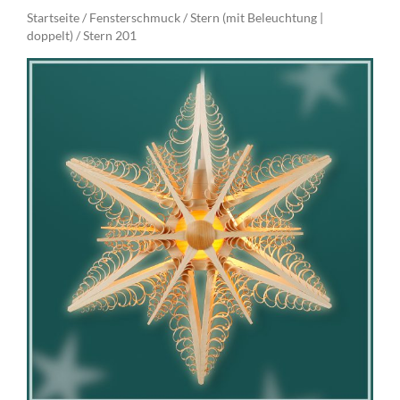
Startseite
Fensterschmuck
Stern (mit Beleuchtung |
/
/
doppelt)
/ Stern 201