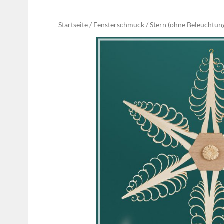
Startseite
Fensterschmuck
Stern (ohne Beleuchtun
/
/