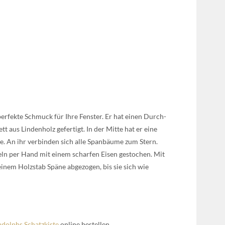
per­fek­te Schmuck für Ihre Fens­ter. Er hat einen Durch­
 aus Lin­den­holz gefer­tigt. In der Mit­te hat er eine
e. An ihr ver­bin­den sich alle Span­bäu­me zum Stern.
zeln per Hand mit einem schar­fen Eisen gesto­chen. Mit
nem Holz­stab Spä­ne abge­zo­gen, bis sie sich wie
dolphs Schatz­kis­te
online bestel­len.