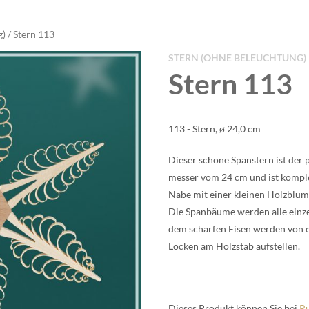
g)
/ Stern 113
STERN (OHNE BELEUCHTUNG)
Stern 113
113 - Stern, ø 24,0 cm
Die­ser schö­ne Spans­tern ist der 
mes­ser vom 24 cm und ist kom­plett
Nabe mit einer klei­nen Holz­blu­m
Die Span­bäu­me wer­den alle ein­
dem schar­fen Eisen wer­den von ei
Locken am Holz­stab auf­stel­len.
Die­ses Pro­dukt kön­nen Sie bei
Ru