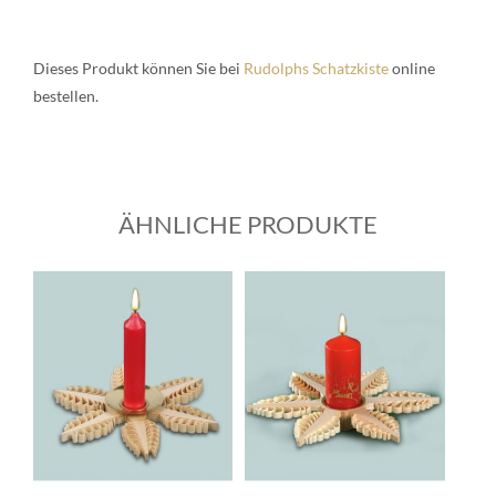
Die­ses Pro­dukt kön­nen Sie bei
Rudolphs Schatz­kis­te
online
bestel­len.
ÄHNLICHE PRODUKTE