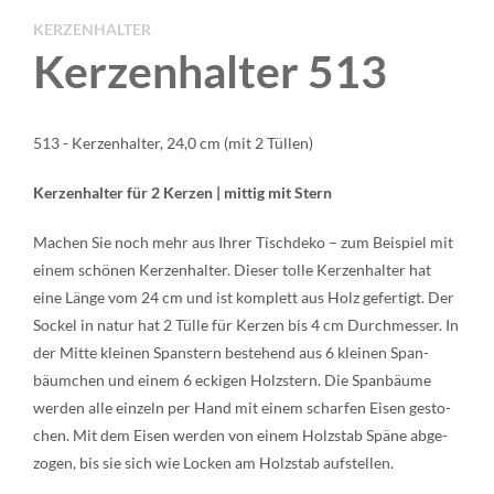
KERZENHALTER
Kerzenhalter 513
513 - Kerzenhalter, 24,0 cm (mit 2 Tüllen)
Ker­zen­hal­ter für 2 Ker­zen | mit­tig mit Stern
Machen Sie noch mehr aus Ihrer Tisch­de­ko – zum Bei­spiel mit
einem schö­nen Ker­zen­hal­ter. Die­ser tol­le Ker­zen­hal­ter hat
eine Län­ge vom 24 cm und ist kom­plett aus Holz gefer­tigt. Der
Sockel in natur hat 2 Tül­le für Ker­zen bis 4 cm Durch­mes­ser. In
der Mit­te klei­nen Spans­tern bestehend aus 6 klei­nen Span­
bäum­chen und einem 6 ecki­gen Holzstern. Die Span­bäu­me
wer­den alle ein­zeln per Hand mit einem schar­fen Eisen gesto­
chen. Mit dem Eisen wer­den von einem Holz­stab Spä­ne abge­
zo­gen, bis sie sich wie Locken am Holz­stab auf­stel­len.