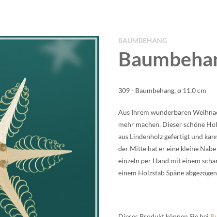
BAUMBEHANG
Baumbeha
309 - Baumbehang, ø 11,0 cm
Aus Ihrem wun­der­ba­ren Weih­nac
mehr machen. Die­ser schö­ne Hol
aus Lin­den­holz gefer­tigt und k
der Mit­te hat er eine klei­ne Na
ein­zeln per Hand mit einem schar
einem Holz­stab Spä­ne abge­zo­gen,
Die­ses Pro­dukt kön­nen Sie bei
Ru