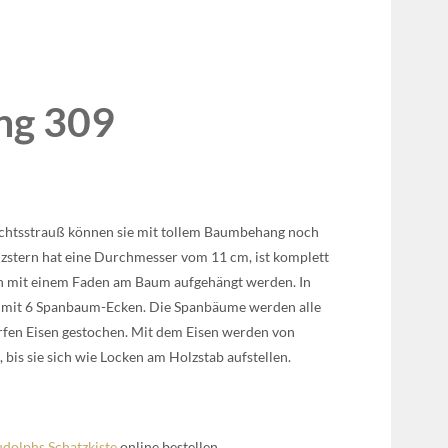
ng 309
hts­strauß kön­nen sie mit tol­lem Baum­be­hang noch
zstern hat eine Durch­mes­ser vom 11 cm, ist kom­plett
ann mit einem Faden am Baum auf­ge­hängt wer­den. In
be mit 6 Span­baum-Ecken. Die Span­bäu­me wer­den alle
­fen Eisen gesto­chen. Mit dem Eisen wer­den von
 bis sie sich wie Locken am Holz­stab auf­stel­len.
dolphs Schatz­kis­te
online bestel­len.